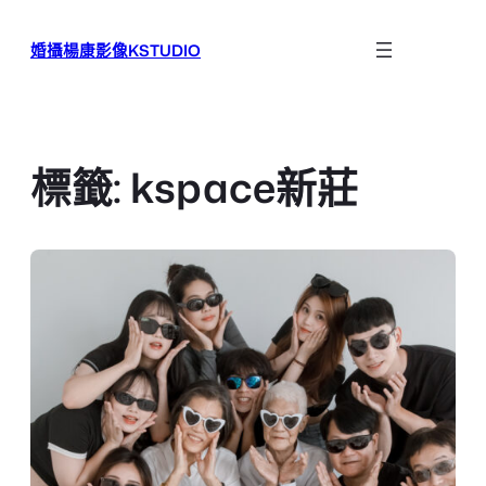
跳
至
婚攝楊康影像KSTUDIO
主
要
內
容
標籤:
kspace新莊