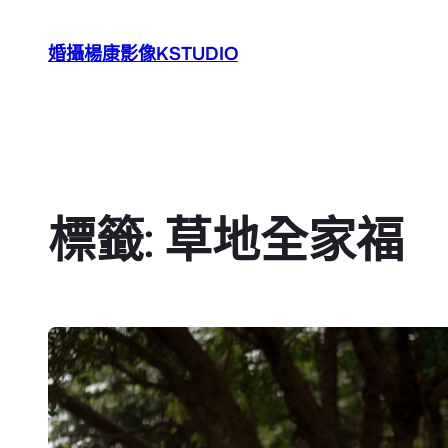
跳
至
婚攝楊康影像KSTUDIO
主
要
內
容
標籤:
草地全家福