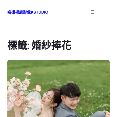
跳
至
婚攝楊康影像KSTUDIO
主
要
內
容
標籤:
婚紗捧花