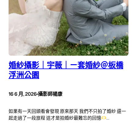
婚紗攝影｜宇薇｜ㄧ套婚紗＠板橋
浮洲公園
16 6 月, 2026
•
攝影師楊康
如果有一天回頭看會發現 原來那天 我們不只拍了婚紗 還一
起走過了一段旅程 這才是拍婚紗最難忘的回憶
…