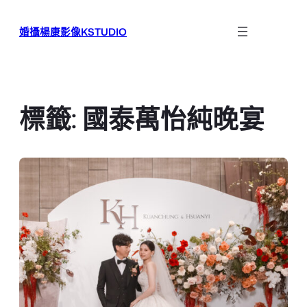
跳
至
婚攝楊康影像KSTUDIO
主
要
內
容
標籤:
國泰萬怡純晚宴