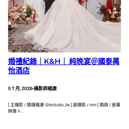
婚禮紀錄｜K&H｜ 純晚宴＠國泰萬
怡酒店
5 7 月, 2026
•
攝影師楊康
[ 主攝影 / 婚攝楊康 @kstudio_tw [ 副攝影 / nini [ 婚錄 / 彼暮
映像＋…