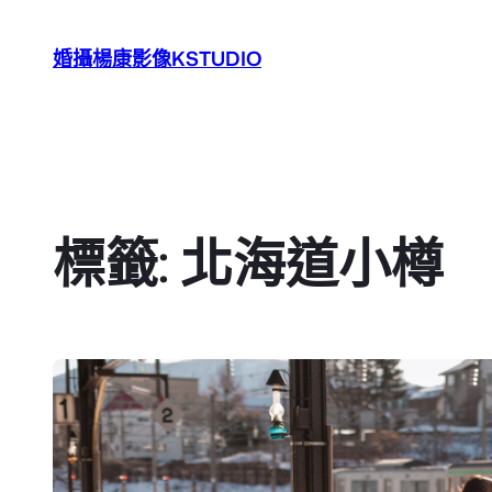
跳
至
婚攝楊康影像KSTUDIO
主
要
內
容
標籤:
北海道小樽