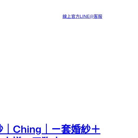
線上官方LINE@客服
｜Ching｜ㄧ套婚紗＋