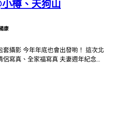
@小樽、天狗山
楊康
包套攝影 今年年底也會出發喲！ 這次北
情侶寫真、全家福寫真 夫妻週年紀念…