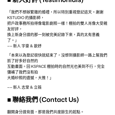
「我們不想辦繁雜的婚禮，所以特別重視登記這天。謝謝
KSTUDIO 的攝影師，
把戶政事務所拍得像電影劇照一樣！棚拍的雙人肖像大受親
友好評，
換上新身分證的那一刻被完美記錄下來，真的太有意義
了。」
—— 新人 宇豪 & 歆妤
「本來以為登記很快就結束了，沒想到攝影師一路上幫我們
抓了好多好自然的
互動畫面。回 KSPACE 棚拍時的自然光也美到不行，完全
彌補了我們沒有拍
大婚紗照的遺憾，大推！」
—— 新人 志堂 & 立薇
■ 聯絡我們 (Contact Us)
翻開身分證背面，那是我們共度餘生的起點。