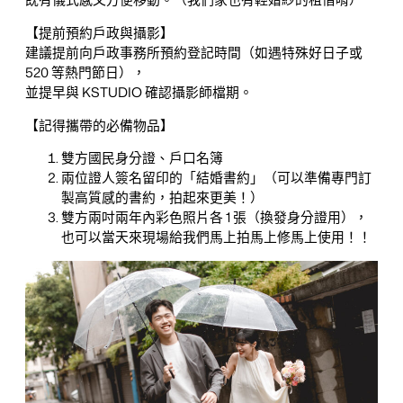
【提前預約戶政與攝影】
建議提前向戶政事務所預約登記時間（如遇特殊好日子或
520 等熱門節日），
並提早與 KSTUDIO 確認攝影師檔期。
【記得攜帶的必備物品】
雙方國民身分證、戶口名簿
兩位證人簽名留印的「結婚書約」（可以準備專門訂
製高質感的書約，拍起來更美！）
雙方兩吋兩年內彩色照片各 1 張（換發身分證用），
也可以當天來現場給我們馬上拍馬上修馬上使用！！