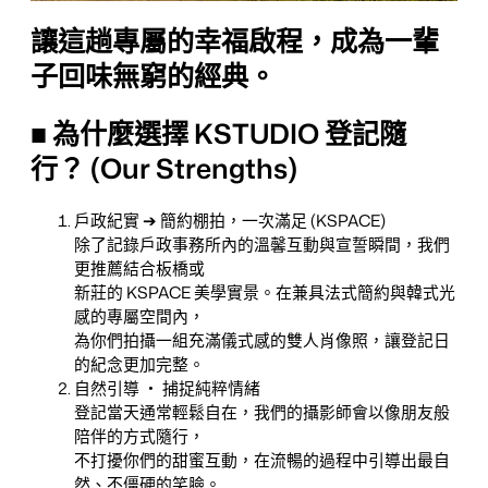
讓這趟專屬的幸福啟程，成為一輩
子回味無窮的經典。
■ 為什麼選擇 KSTUDIO 登記隨
行？ (Our Strengths)
戶政紀實 ➔ 簡約棚拍，一次滿足 (KSPACE)
除了記錄戶政事務所內的溫馨互動與宣誓瞬間，我們
更推薦結合板橋或
新莊的 KSPACE 美學實景。在兼具法式簡約與韓式光
感的專屬空間內，
為你們拍攝一組充滿儀式感的雙人肖像照，讓登記日
的紀念更加完整。
自然引導 ‧ 捕捉純粹情緒
登記當天通常輕鬆自在，我們的攝影師會以像朋友般
陪伴的方式隨行，
不打擾你們的甜蜜互動，在流暢的過程中引導出最自
然、不僵硬的笑臉。